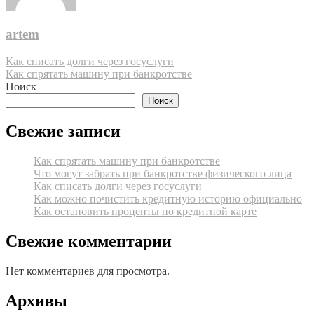
artem
Навигация
Как списать долги через госуслуги
Как спрятать машину при банкротстве
по
Поиск
записям
Поиск
Свежие записи
Как спрятать машину при банкротстве
Что могут забрать при банкротстве физического лица
Как списать долги через госуслуги
Как можно почистить кредитную историю официально
Как остановить проценты по кредитной карте
Свежие комментарии
Нет комментариев для просмотра.
Архивы