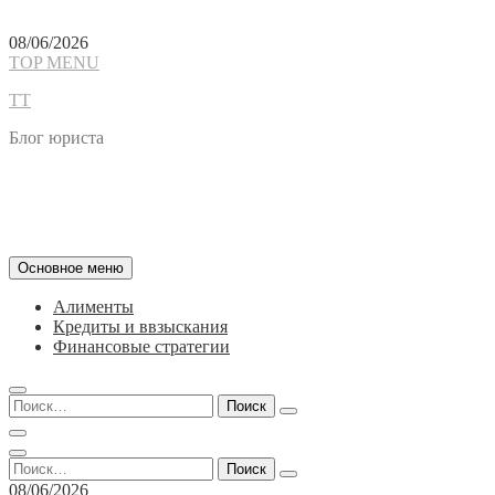
Перейти
08/06/2026
к
TOP MENU
содержимому
TT
Блог юриста
Основное меню
Алименты
Кредиты и ввзыскания
Финансовые стратегии
Найти:
Найти:
08/06/2026