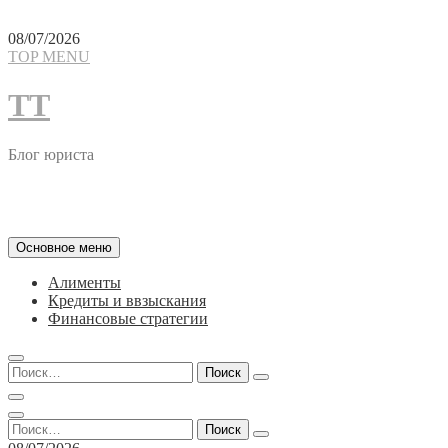
Перейти
08/07/2026
к
TOP MENU
содержимому
TT
Блог юриста
Основное меню
Алименты
Кредиты и ввзыскания
Финансовые стратегии
Найти:
Найти: